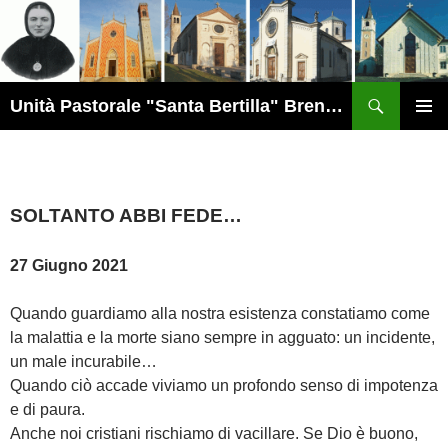
Vai
al
contenuto
Cerca
Unità Pastorale "Santa Bertilla" Brendola
MENU
PRINCI
SOLTANTO ABBI FEDE…
27 Giugno 2021
Quando guardiamo alla nostra esistenza constatiamo come
la malattia e la morte siano sempre in agguato: un incidente,
un male incurabile…
Quando ciò accade viviamo un profondo senso di impotenza
e di paura.
Anche noi cristiani rischiamo di vacillare. Se Dio è buono,