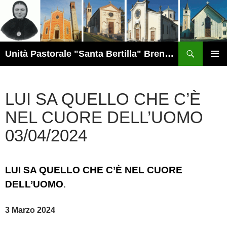
Vai
al
contenuto
Cerca
Unità Pastorale "Santa Bertilla" Brendola
MENU
PRINCI
LUI SA QUELLO CHE C’È
NEL CUORE DELL’UOMO
03/04/2024
LUI SA QUELLO CHE C’È NEL CUORE
DELL’UOMO
.
3 Marzo 2024