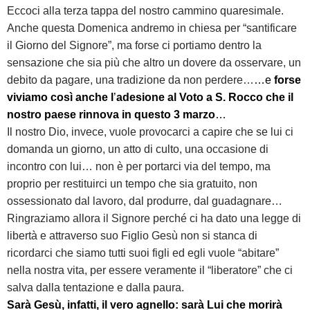
Eccoci alla terza tappa del nostro cammino quaresimale.
Anche questa Domenica andremo in chiesa per “santificare
il Giorno del Signore”, ma forse ci portiamo dentro la
sensazione che sia più che altro un dovere da osservare, un
debito da pagare, una tradizione da non perdere…
…
e
forse
viviamo così anche l
’
adesione al Voto a S. Rocco che il
nostro paese rinnova in questo 3 marzo
…
Il nostro Dio, invece, vuole provocarci a capire che se lui ci
domanda un giorno, un atto di culto, una occasione di
incontro con lui… non è per portarci via del tempo, ma
proprio per restituirci un tempo che sia gratuito, non
ossessionato dal lavoro, dal produrre, dal guadagnare…
Ringraziamo allora il Signore perché ci ha dato una legge di
libertà e attraverso suo Figlio Gesù non si stanca di
ricordarci che siamo tutti suoi figli ed egli vuole “abitare”
nella nostra vita, per essere veramente il “liberatore” che ci
salva dalla tentazione e dalla paura.
Sarà Gesù, infatti, il vero agnello: sarà Lui che morirà