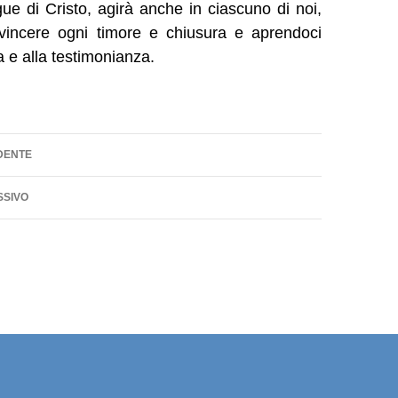
e di Cristo, agirà anche in ciascuno di noi,
 vincere ogni timore e chiusura e aprendoci
a e alla testimonianza.
one
DENTE
SSIVO