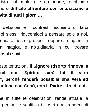
Cristo sul male e sulla morte, dobbiamo
che
è difficile affrontare con entusiasmo e
ita di tutti i giorni…
e delusioni e i contrasti rischiano di farci
noi stessi, riducendoci a pensare solo a noi,
rchia, al nostro gruppo… oppure a rifugiarci in
ità magica e abitudinaria in cui trovare
onsolazioni…
este tentazioni,
il Signore Risorto rinnova la
del suo Spirito: sarà lui il vero
”, perché renderà possibile una vera ed
nione con Gesù, con il Padre e tra di noi.
he in tutte le celebrazioni rende attuale la
 per noi e santifica i nostri doni rendendoli