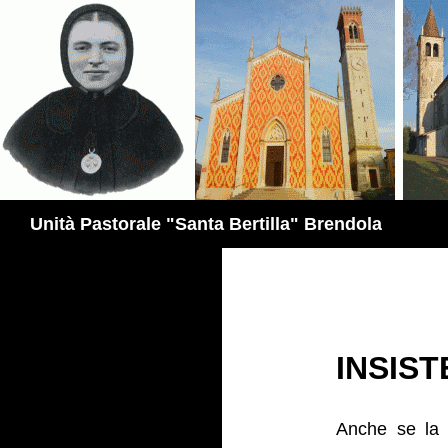
Vai
al
contenuto
Cerca
Unità Pastorale "Santa Bertilla" Brendola
INSIST
Anche se la 