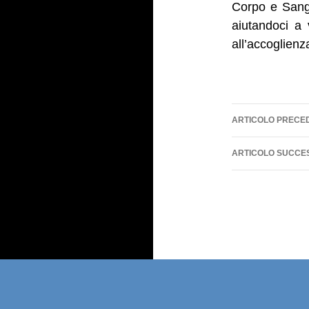
Corpo e Sangu
aiutandoci a
all’accoglienz
Navigazi
ARTICOLO PRECE
articolo
ARTICOLO SUCCE