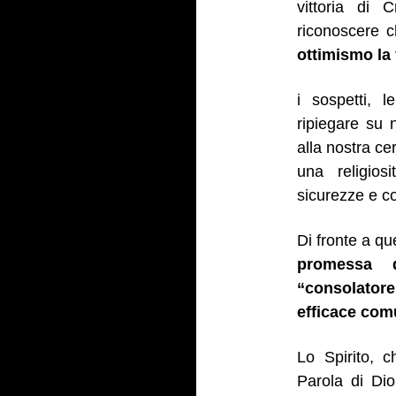
vittoria di 
riconoscere 
ottimismo la v
i sospetti, l
ripiegare su 
alla nostra ce
una religios
sicurezze e c
Di fronte a qu
promessa 
“consolatore
efficace comu
Lo Spirito, c
Parola di Dio