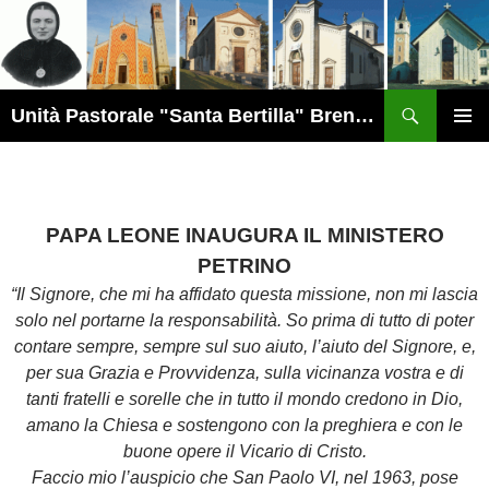
Vai
al
contenuto
Cerca
Unità Pastorale "Santa Bertilla" Brendola
MENU
PRINCI
PAPA LEONE INAUGURA IL MINISTERO
PETRINO
“Il Signore, che mi ha affidato questa missione, non mi lascia
solo nel portarne la responsabilità. So prima di tutto di poter
contare sempre, sempre sul suo aiuto, l’aiuto del Signore, e,
per sua Grazia e Provvidenza, sulla vicinanza vostra e di
tanti fratelli e sorelle che in tutto il mondo credono in Dio,
amano la Chiesa e sostengono con la preghiera e con le
buone opere il Vicario di Cristo.
Faccio mio l’auspicio che San Paolo VI, nel 1963, pose