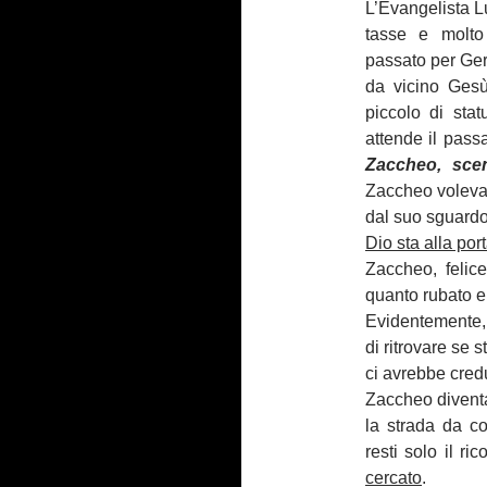
L’Evangelista Lu
tasse e molto
passato per Geri
da vicino Ges
piccolo di sta
attende il pass
Zaccheo, sce
Zaccheo voleva 
dal suo sguardo
Dio sta alla por
Zaccheo, felice
quanto rubato e
Evidentemente,
di ritrovare se 
ci avrebbe cred
Zaccheo diventa
la strada da c
resti solo il ri
cercato
.