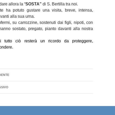
are allora la “
SOSTA”
di S. Bertilla tra noi.
te ha potuto gustare una visita, breve, intensa,
anti alla sua urna.
nfermi, su carrozzine, sostenuti dai figli, nipoti, con
à hanno sostato, pregato, pianto davanti alla nostra
i tutto ciò resterà un ricordo da proteggere,
fondere.
one
DENTE
SSIVO