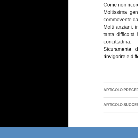
Come non ricord
Moltissima gen
commovente dav
Molti anziani, i
tanta difficolt
concittadina.
Sicuramente d
rinvigorire e dif
Navigazi
ARTICOLO PRECE
articolo
ARTICOLO SUCCE