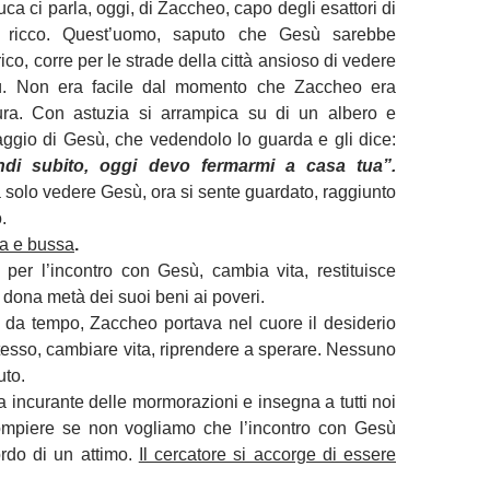
ca ci parla, oggi, di Zaccheo, capo degli esattori di
 ricco. Quest’uomo, saputo che Gesù sarebbe
co, corre per le strade della città ansioso di vedere
ù. Non era facile dal momento che Zaccheo era
tura. Con astuzia si arrampica su di un albero e
aggio di Gesù, che vedendolo lo guarda e gli dice:
ndi subito, oggi devo fermarmi a casa tua”.
solo vedere Gesù, ora si sente guardato, raggiunto
.
ta e bussa
.
 per l’incontro con Gesù, cambia vita, restituisce
 dona metà dei suoi beni ai poveri.
 da tempo, Zaccheo portava nel cuore il desiderio
stesso, cambiare vita, riprendere a sperare. Nessuno
uto.
 incurante delle mormorazioni e insegna a tutti noi
ompiere se non vogliamo che l’incontro con Gesù
cordo di un attimo.
Il cercatore si accorge di essere