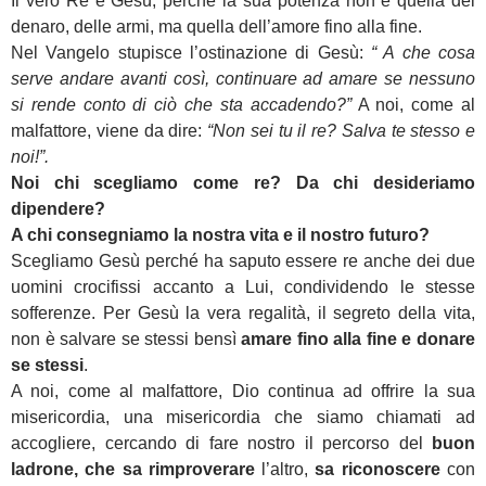
Il vero Re è Gesù, perché la sua potenza non è quella del
denaro, delle armi, ma quella dell’amore fino alla fine.
Nel Vangelo stupisce l’ostinazione di Gesù:
“ A che cosa
serve andare avanti così, continuare ad amare se nessuno
si rende conto di ciò che sta accadendo?”
A noi, come al
malfattore, viene da dire:
“Non sei tu il re? Salva te stesso e
noi!”.
Noi chi scegliamo come re? Da chi desideriamo
dipendere
?
A chi consegniamo la nostra vita e il nostro futuro?
Scegliamo Gesù perché ha saputo essere re anche dei due
uomini crocifissi accanto a Lui, condividendo le stesse
sofferenze. Per Gesù la vera regalità, il segreto della vita,
non è salvare se stessi bensì
amare fino alla fine e donare
se stessi
.
A noi, come al malfattore, Dio continua ad offrire la sua
misericordia, una misericordia che siamo chiamati ad
accogliere, cercando di fare
nostro il percorso del
buon
ladrone, che sa rimproverare
l’altro,
sa
riconoscere
con