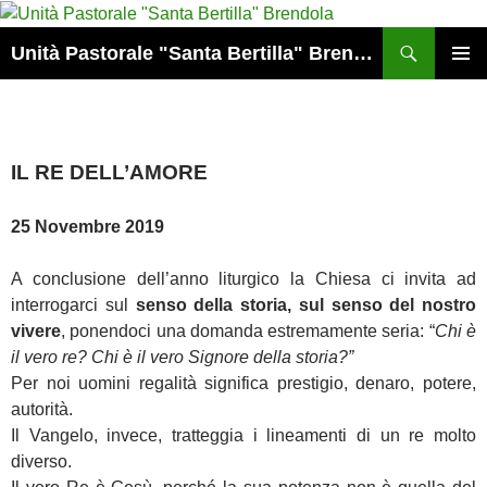
Vai
al
Cerca
Unità Pastorale "Santa Bertilla" Brendola
contenuto
MENU
PRINCI
IL RE DELL’AMORE
25 Novembre 2019
A conclusione dell’anno liturgico la Chiesa ci invita ad
interrogarci sul
senso della storia, sul senso del nostro
vivere
, ponendoci una domanda estremamente seria:
“
Chi è
il vero re? Chi è il vero Signore della storia?”
Per noi uomini regalità significa prestigio, denaro, potere,
autorità.
Il Vangelo, invece, tratteggia i lineamenti di un re molto
diverso.