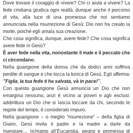
Dove trovare il coraggio di vivere? Chi ci aiuta a vivere? La
fede
cristiana giudica ogni realtà, dunque anche il percorso
di vita, alla luce di una promessa che noi sentiamo
annunciata nella risurrezione di Gesù: Dio non ha creato la
morte, poiché egli amala sua creazione.
Che cosa significa, dunque, avere fede? Che cosa significa
avere fede in Gesù?
È aver fede nella vita, nonostante il male e il peccato che
ci circondano.
Nella guarigione della donna che da dodici anni soffriva
perdite di sangue e che tocca la tunica di Gesù, Egli afferma:
”Figlia, la tua fede ti ha salvata, và in pace!”.
Con questa guarigione Gesù annuncia un Dio che non
emargina nessuno, anzi è vicino ai poveri e agli esclusi:
addirittura un Dio che si lascia toccare da chi, secondo le
regole del tempo, è considerato impuro.
Nella guarigione – o meglio “risurrezione” – della figlia di
Giairo, Gesù invita il padre e la madre a darle da
mangiare… richiamo all’Eucaristia, pegno e promessa di