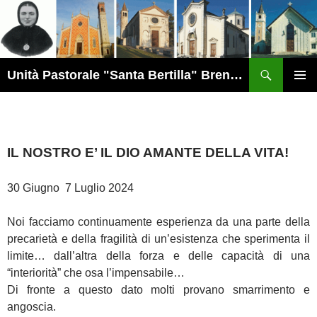
Vai
al
contenuto
Cerca
Unità Pastorale "Santa Bertilla" Brendola
MENU
PRINCI
IL NOSTRO
E’
IL DIO AMANTE DELLA VITA!
30 Giugno 7 Luglio 2024
Noi facciamo continuamente esperienza da una parte della
precarietà e della fragilità di un’esistenza che sperimenta il
limite… dall’altra della forza e delle capacità di una
“interiorità” che osa l’impensabile…
Di fronte a questo dato molti provano smarrimento e
angoscia.