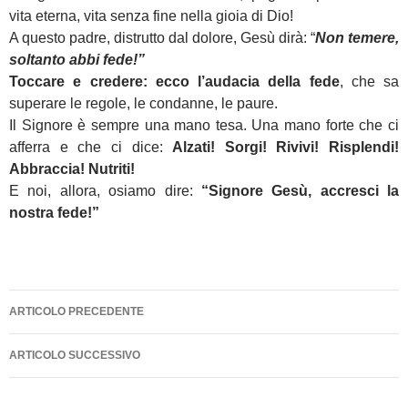
vita eterna, vita senza fine nella gioia di Dio!
A questo padre, distrutto dal dolore, Gesù dirà: “
Non temere,
soltanto abbi fede!”
Toccare e credere: ecco l’audacia della fede
, che sa
superare le regole, le condanne, le paure.
Il Signore è sempre una mano tesa. Una mano forte che ci
afferra e che ci dice:
Alzati! Sorgi! Rivivi! Risplendi!
Abbraccia! Nutriti!
E noi, allora, osiamo dire:
“Signore Gesù, accresci la
nostra fede!”
Navigazione
ARTICOLO PRECEDENTE
articolo
ARTICOLO SUCCESSIVO