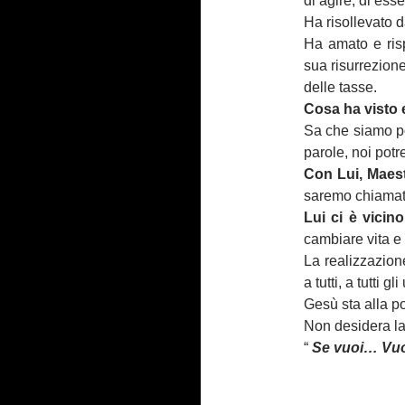
di agire, di ess
Ha risollevato d
Ha amato e risp
sua risurrezione
delle tasse.
Cosa ha visto e
Sa che siamo p
parole, noi potre
Con Lui, Maes
saremo chiamati
Lui ci è vicino
cambiare vita e 
La realizzazion
a tutti, a tutti 
Gesù sta alla por
Non desidera la 
“
Se vuoi… Vuo