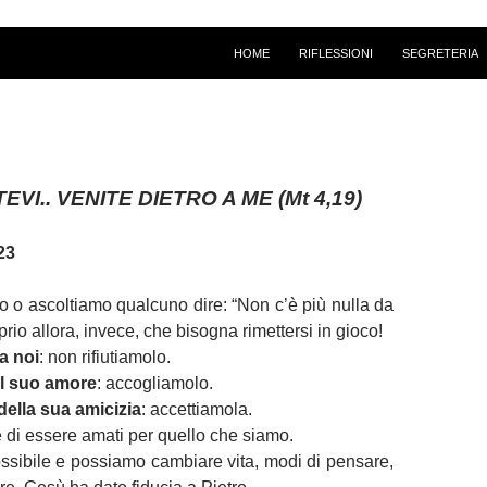
HOME
RIFLESSIONI
SEGRETERIA
EVI.. VENITE DIETRO A ME
(Mt 4,19)
23
 o ascoltiamo qualcuno dire: “Non c’è più nulla da
oprio allora, invece, che bisogna rimettersi in gioco!
a noi
: non rifiutiamolo.
il suo amore
: accogliamolo.
della sua amicizia
: accettiamola.
e di essere amati per quello che siamo.
possibile e possiamo cambiare vita, modi di pensare,