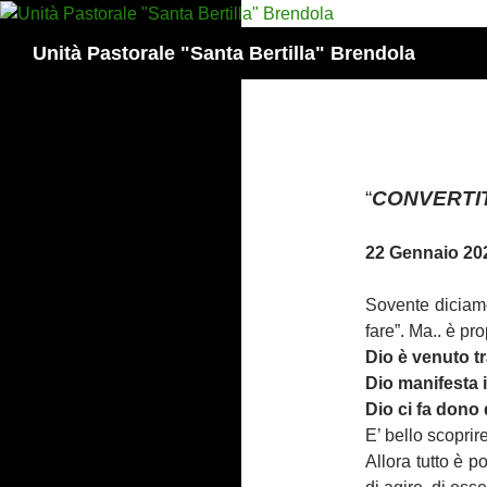
Vai
al
Cerca
Unità Pastorale "Santa Bertilla" Brendola
contenuto
“
CONVERTIT
22 Gennaio 20
Sovente diciamo
fare”. Ma.. è pr
Dio è venuto tr
Dio manifesta 
Dio ci fa dono 
E’ bello scoprir
Allora tutto è 