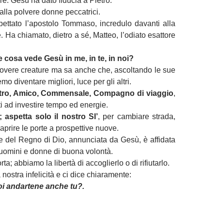
ere. Gesù ha dato fiducia a Pietro.
alla polvere donne peccatrici.
ettato l’apostolo Tommaso, incredulo davanti alla
. Ha chiamato, dietro a sé, Matteo, l’odiato esattore
 cosa vede Gesù in me, in te, in noi?
overe creature ma sa anche che, ascoltando le sue
mo diventare migliori, luce per gli altri.
tro, Amico, Commensale, Compagno di viaggio
,
 ad investire tempo ed energie.
; aspetta solo il nostro SI’
, per cambiare strada,
aprire le porte a prospettive nuove.
e del Regno di Dio, annunciata da Gesù, è affidata
gli uomini e donne di buona volontà.
ta; abbiamo la libertà di accoglierlo o di rifiutarlo.
nostra infelicità e ci dice chiaramente:
i andartene anche tu?.