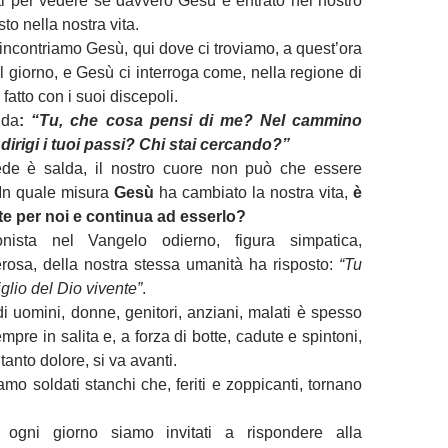
ti per vedere se davvero Gesù è entrato nel nostro
to nella nostra vita.
incontriamo Gesù, qui dove ci troviamo, a quest’ora
l giorno, e Gesù ci interroga come, nella regione di
atto con i suoi discepoli.
nda
:
“Tu, che cosa pensi di me? Nel cammino
 dirigi i tuoi passi? Chi stai cercando?”
ede è salda, il nostro cuore non può che essere
 In quale misura
Gesù
ha cambiato la nostra vita,
è
te per noi e continua ad esserlo?
gonista nel Vangelo odierno, figura simpatica,
rosa, della nostra stessa umanità ha risposto:
“Tu
Figlio del Dio vivente”
.
di uomini, donne, genitori, anziani, malati è spesso
pre in salita e, a forza di botte, cadute e spintoni,
tanto dolore, si va avanti.
mo soldati stanchi che, feriti e zoppicanti, tornano
 ogni giorno siamo invitati a rispondere alla