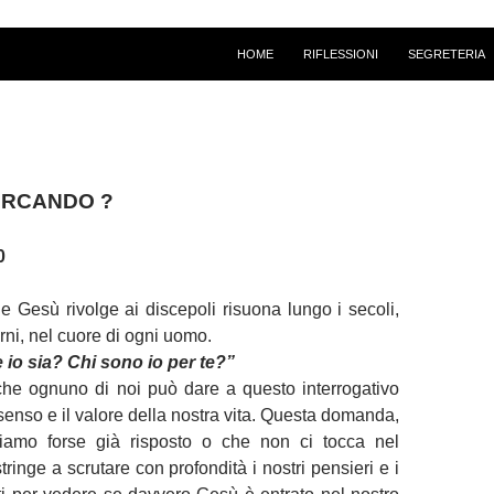
HOME
RIFLESSIONI
SEGRETERIA
CERCANDO ?
0
Gesù rivolge ai discepoli risuona lungo i secoli,
iorni, nel cuore di ogni uomo.
e io sia? Chi sono io per te?”
che ognuno di noi può dare a questo interrogativo
 senso e il valore della nostra vita. Questa domanda,
iamo forse già risposto o che non ci tocca nel
tringe a scrutare con profondità i nostri pensieri e i