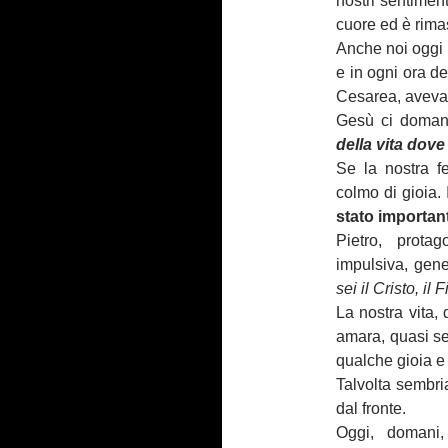
nostri sentimen
cuore ed è rimas
Anche noi oggi 
e in ogni ora de
Cesarea, aveva f
Gesù ci doma
della vita dove
Se la nostra f
colmo di gioia.
stato importan
Pietro, prota
impulsiva, gene
sei il Cristo, il 
La nostra vita, 
amara, quasi sem
qualche gioia e 
Talvolta sembria
dal fronte.
Oggi, domani,