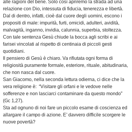
alle ragioni del bene. Solo così apriremo la strada ad una
relazione con Dio, intessuta di fiducia, tenerezza e libertà.
Dal di dentro, infatti, cioè dal cuore degli uomini, escono i
propositi di male: impurità, furti, omicidi, adulteri, avidità,
malvagità, inganno, invidia, calunnia, superbia, stoltezza.
Con tale sentenza Gesù chiude la bocca agli scribi e ai
farisei vincolati al rispetto di centinaia di piccoli gesti
quotidiani.
Il pensiero di Gesù è chiaro. Va rifiutata ogni forma di
religiosità puramente formale, esteriore, rituale, abitudinaria,
che non nasca dal cuore.
San Giacomo, nella seconda lettura odierna, ci dice che la
vera religione è: “Visitare gli orfani e le vedove nelle
sofferenze e non lasciarci contaminare da questo mondo”
(Gc 1,27).
Sta ad ognuno di noi fare un piccolo esame di coscienza ed
allargare il campo di azione. E’ davvero difficile scorgere le
nuove povertà?