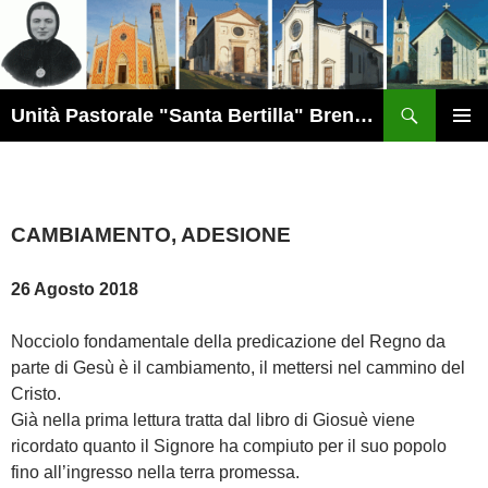
Vai
al
contenuto
Cerca
Unità Pastorale "Santa Bertilla" Brendola
MENU
PRINCI
CAMBIAMENTO, ADESIONE
26 Agosto 2018
Nocciolo fondamentale della predicazione del Regno da
parte di Gesù è il cambiamento, il mettersi nel cammino del
Cristo.
Già nella prima lettura tratta dal libro di Giosuè viene
ricordato quanto il Signore ha compiuto per il suo popolo
fino all’ingresso nella terra promessa.