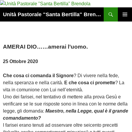
Vai
al
Cerca
Unità Pastorale "Santa Bertilla" Brendola
contenuto
MENU
PRINCI
AMERAI DIO……amerai l’uomo.
25 Ottobre 2020
Che cosa ci comanda il Signore
? Di vivere nella fede,
nella speranza e nella carità.
E che cosa ci promette
? La
vita in comunione con Lui nell’eternità.
Uno dei farisei, nel tentativo di mettere alla prova Gesù e
verificare se le sue risposte sono in linea con le norme della
legge, gli domanda:
Maestro, nella Legge, qual è il grande
comandamento?
I farisei erano tenuti ad osservare oltre seicento precetti