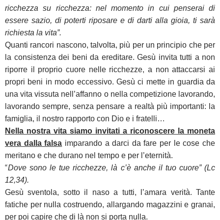
ricchezza su ricchezza: nel momento in cui penserai di
essere sazio, di poterti riposare e di darti alla gioia, ti sarà
richiesta la vita”.
Quanti rancori nascono, talvolta, più per un principio che per
la consistenza dei beni da ereditare. Gesù invita tutti a non
riporre il proprio cuore nelle ricchezze, a non attaccarsi ai
propri beni in modo eccessivo. Gesù ci mette in guardia da
una vita vissuta nell’affanno o nella competizione lavorando,
lavorando sempre, senza pensare a realtà più importanti: la
famiglia, il nostro rapporto con Dio e i fratelli…
Nella nostra vita siamo invitati a riconoscere la moneta
vera dalla falsa
imparando a darci da fare per le cose che
meritano e che durano nel tempo e per l’eternità.
“
Dove sono le tue ricchezze, là c’è anche il tuo cuore” (Lc
12,34).
Gesù sventola, sotto il naso a tutti, l’amara verità. Tante
fatiche per nulla costruendo, allargando magazzini e granai,
per poi capire che di là non si porta nulla.