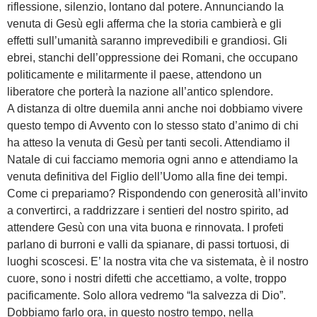
riflessione, silenzio, lontano dal potere. Annunciando la
venuta di Gesù egli afferma che la storia cambierà e gli
effetti sull’umanità saranno imprevedibili e grandiosi. Gli
ebrei, stanchi dell’oppressione dei Romani, che occupano
politicamente e militarmente il paese, attendono un
liberatore che porterà la nazione all’antico splendore.
A distanza di oltre duemila anni anche noi dobbiamo vivere
questo tempo di Avvento con lo stesso stato d’animo di chi
ha atteso la venuta di Gesù per tanti secoli. Attendiamo il
Natale di cui facciamo memoria ogni anno e attendiamo la
venuta definitiva del Figlio dell’Uomo alla fine dei tempi.
Come ci prepariamo? Rispondendo con generosità all’invito
a convertirci, a raddrizzare i sentieri del nostro spirito, ad
attendere Gesù con una vita buona e rinnovata. I profeti
parlano di burroni e valli da spianare, di passi tortuosi, di
luoghi scoscesi. E’ la nostra vita che va sistemata, è il nostro
cuore, sono i nostri difetti che accettiamo, a volte, troppo
pacificamente. Solo allora vedremo “la salvezza di Dio”.
Dobbiamo farlo ora, in questo nostro tempo, nella