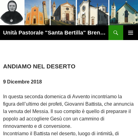
Vai
al
contenuto
Cerca
Unità Pastorale "Santa Bertilla" Brendola
MENU
PRINCI
ANDIAMO NEL DESERTO
9 Dicembre 2018
In questa seconda domenica di Avvento incontriamo la
figura dell’ultimo dei profeti, Giovanni Battista, che annuncia
la venuta del Messia. Il suo compito è quello di preparare il
popolo ad accogliere Gesù con un cammino di
rinnovamento e di conversione.
Incontriamo il Battista nel deserto, luogo di intimità, di