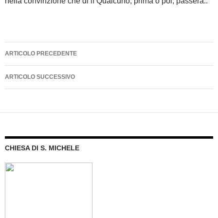
nella convinzione che di lì Qualcuno, prima o poi, passerà..
Navigazione
ARTICOLO PRECEDENTE
articolo
ARTICOLO SUCCESSIVO
CHIESA DI S. MICHELE