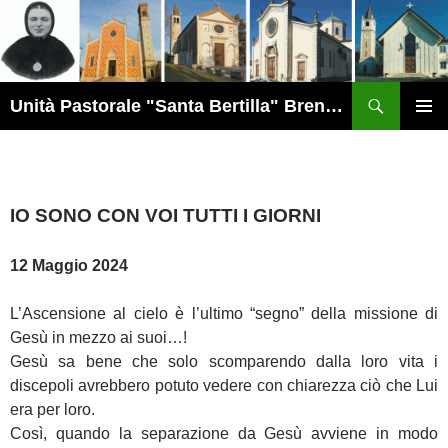
Vai
al
contenuto
Cerca
Unità Pastorale "Santa Bertilla" Brendola
MENU
PRINCI
IO SONO CON VOI TUTTI I GIORNI
12 Maggio 2024
L’Ascensione al cielo è l’ultimo “segno” della missione di
Gesù in mezzo ai suoi…!
Gesù sa bene che solo scomparendo dalla loro vita i
discepoli avrebbero potuto vedere con chiarezza ciò che Lui
era per loro.
Così, quando la separazione da Gesù avviene in modo