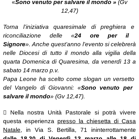
«
Sono venuto per salvare il mondo
»
(Gv
12,47)
Torna l’iniziativa quaresimale di preghiera e
riconciliazione delle «
24 ore per il
Signore
».
Anche quest’anno l’evento si celebrerà
nelle
Diocesi di tutto il mondo alla vigilia della
quarta
Domenica di Quaresima, da venerdì 13 a
sabato
14 marzo p.v.
Papa Leone ha scelto come slogan un versetto
del Vangelo di Giovanni: «
Sono venuto per
salvare il mondo
» (Gv 12,47).

Nella nostra Unità Pastorale si potrà vivere
questa
esperienza
presso la chiesetta di Casa
Natale
, in Via S. Bertilla, 71
ininterrottamente
dalle 18,30 di Venerdì 13 marzo alle 18 di