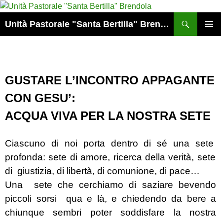
Vai
al
Cerca
Unità Pastorale "Santa Bertilla" Brendola
contenuto
MENU
PRINCI
GUSTARE L’INCONTRO APPAGANTE
CON GESU’:
ACQUA VIVA PER LA NOSTRA SETE
Ciascuno di noi porta dentro di sé una sete
profonda: sete di amore, ricerca della verità, sete
di
giustizia, di libertà, di comunione, di pace…
Una
sete che cerchiamo di saziare bevendo
piccoli sorsi
qua e là, e chiedendo da bere a
chiunque sembri
poter soddisfare la nostra