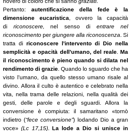
novero di coloro che si sanno
graziati
.
Pertanto:
autentificazione della fede è la
dimensione eucaristica
, ovvero la capacità
di
riconoscere,
nel senso di
entrare nel
riconoscimento
per
giungere alla riconoscenza
. Si
tratta di
riconoscere l’intervento di Dio nella
semplicità e opacità dell’umano, del reale
.
Ma
il riconoscimento è pieno quando si dilata nel
rendimento di grazie
. Quando lo sguardo che ha
visto l’umano, da quello stesso umano risale al
divino.
Allora il culto è autentico e celebrato nella
vita, nella trama delle relazioni, nella qualità dei
gesti, delle parole e degli sguardi. Allora la
conversione è compiuta: il samaritano
«
tornò
indietro (
“
fece conversione”
) lodando Dio a gran
voce
»
(Lc 17,15)
.
La lode a Dio si unisce in