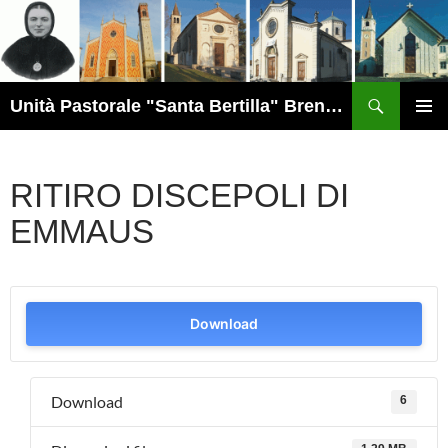
Vai
al
contenuto
Cerca
Unità Pastorale "Santa Bertilla" Brendola
MENU
PRINCI
RITIRO DISCEPOLI DI
EMMAUS
Download
Download
6