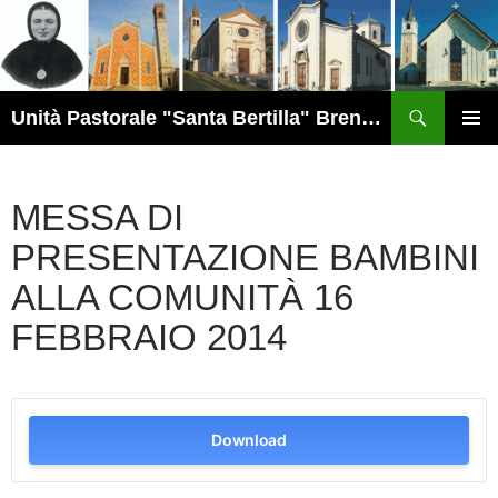
Vai
al
contenuto
Cerca
Unità Pastorale "Santa Bertilla" Brendola
MENU
PRINCI
MESSA DI
PRESENTAZIONE BAMBINI
ALLA COMUNITÀ 16
FEBBRAIO 2014
Download