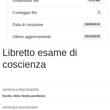
Dimensioni file
2.39 MB
Conteggio file
1
Data di creazione
20/09/2018
Ultimo aggiornamento
20/10/2018
Libretto esame di
coscienza
Navigazione
ARTICOLO PRECEDENTE
articolo
Invito ritiro festa perdono
ARTICOLO SUCCESSIVO