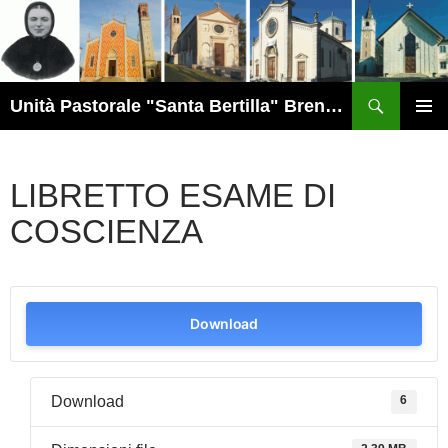
Vai
al
contenuto
Cerca
Unità Pastorale "Santa Bertilla" Brendola
MENU
PRINCI
LIBRETTO ESAME DI
COSCIENZA
Download
Download
6