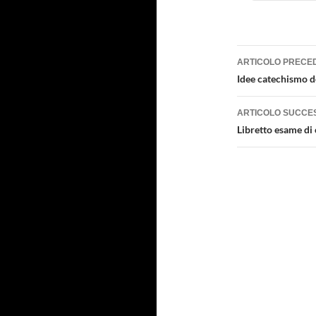
Navigazi
ARTICOLO PRECE
articolo
Idee catechismo 
ARTICOLO SUCCE
Libretto esame di