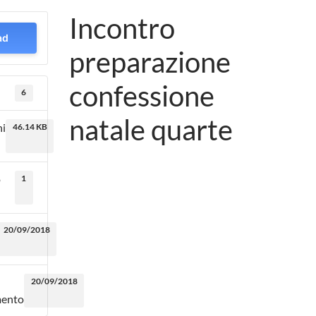
Incontro
ad
preparazione
confessione
d
6
natale quarte
ni
46.14 KB
o
1
20/09/2018
20/09/2018
mento