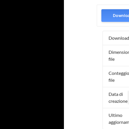
Downlo
Downloa
Dimensio
file
Conteggi
file
Data di
creazione
Ultimo
aggiorna