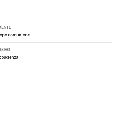
one
DENTE
dopo comunione
SSIVO
 coscienza