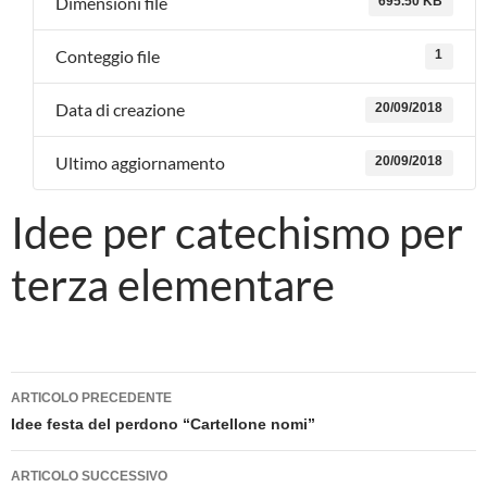
Dimensioni file
695.50 KB
Conteggio file
1
Data di creazione
20/09/2018
Ultimo aggiornamento
20/09/2018
Idee per catechismo per
terza elementare
Navigazione
ARTICOLO PRECEDENTE
articolo
Idee festa del perdono “Cartellone nomi”
ARTICOLO SUCCESSIVO