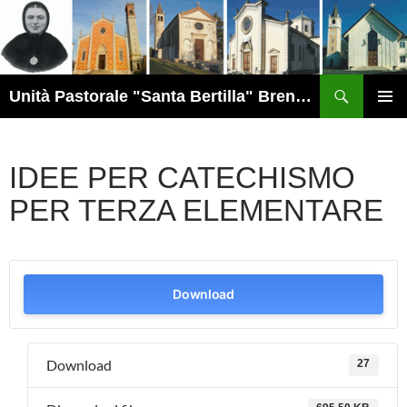
Vai
al
contenuto
Cerca
Unità Pastorale "Santa Bertilla" Brendola
MENU
PRINCI
IDEE PER CATECHISMO
PER TERZA ELEMENTARE
Download
Download
27