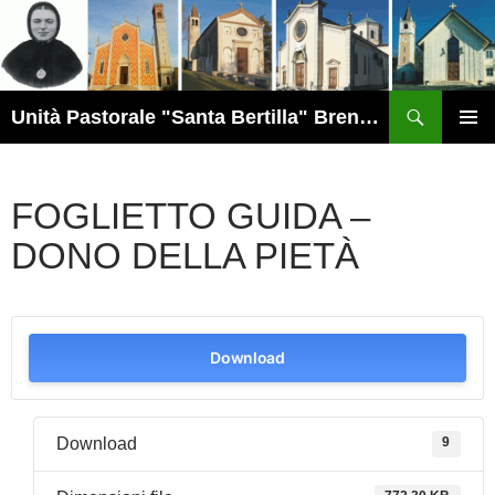
Vai
al
contenuto
Cerca
Unità Pastorale "Santa Bertilla" Brendola
MENU
PRINCI
FOGLIETTO GUIDA –
DONO DELLA PIETÀ
Download
Download
9