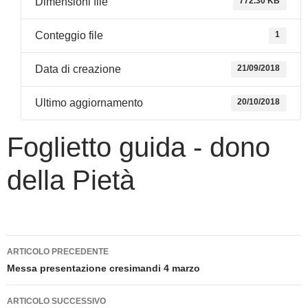
Dimensioni file
772.30 KB
Conteggio file
1
Data di creazione
21/09/2018
Ultimo aggiornamento
20/10/2018
Foglietto guida - dono
della Pietà
Navigazione
ARTICOLO PRECEDENTE
articolo
Messa presentazione cresimandi 4 marzo
ARTICOLO SUCCESSIVO