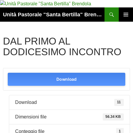
Vai
al
Cerca
Unità Pastorale "Santa Bertilla" Brendola
contenuto
MENU
PRINCI
DAL PRIMO AL
DODICESIMO INCONTRO
Download
Download
11
Dimensioni file
56.34 KB
Conteggio file
1