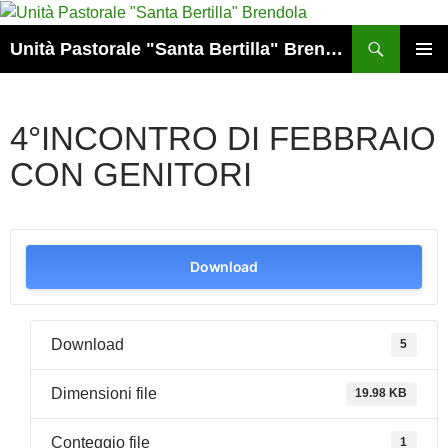
Vai
al
Cerca
Unità Pastorale "Santa Bertilla" Brendola
contenuto
MENU
PRINCI
4°INCONTRO DI FEBBRAIO
CON GENITORI
Download
Download
5
Dimensioni file
19.98 KB
Conteggio file
1