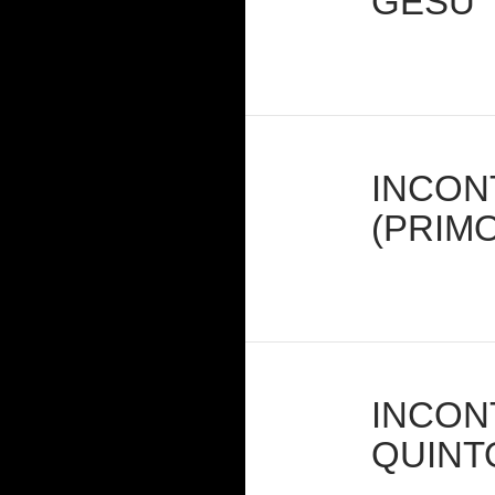
GESÙ
INCON
(PRIMO
INCON
QUINT