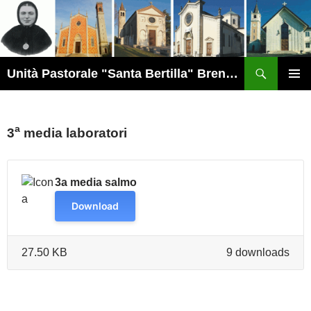
Vai
al
contenuto
Cerca
Unità Pastorale "Santa Bertilla" Brendola
MENU
PRINCI
a
3
media laboratori
3a media salmo
Download
27.50 KB
9 downloads